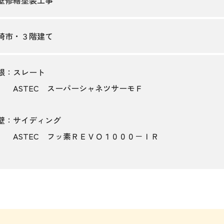
崎市・３階建て
根：スレート
STEC スーパーシャネツサーモＦ
壁：サイディング
STEC フッ素ＲＥＶＯ１０００－ＩＲ