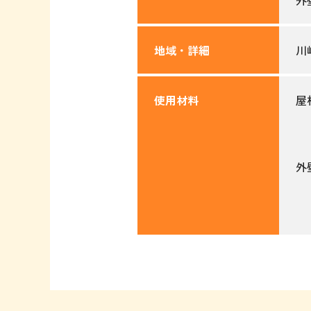
地域・詳細
川
使用材料
屋
A
外
A