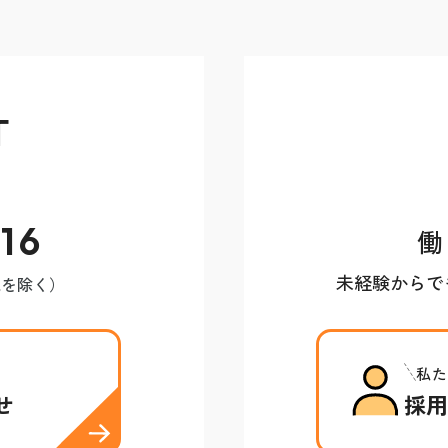
T
16
働
未経験からで
祝を除く）
私た
せ
採用